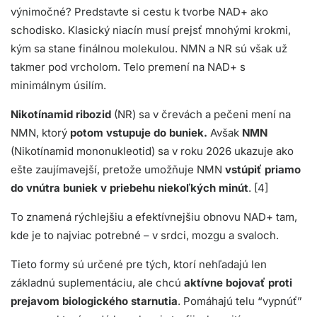
výnimočné? Predstavte si cestu k tvorbe NAD+ ako
schodisko. Klasický niacín musí prejsť mnohými krokmi,
kým sa stane finálnou molekulou. NMN a NR sú však už
takmer pod vrcholom. Telo premení na NAD+ s
minimálnym úsilím.
Nikotínamid ribozid
(NR) sa v črevách a pečeni mení na
NMN, ktorý
potom vstupuje do buniek.
Avšak
NMN
(Nikotínamid mononukleotid) sa v roku 2026 ukazuje ako
ešte zaujímavejší, pretože umožňuje NMN
vstúpiť priamo
do vnútra buniek v priebehu niekoľkých minút
. [4]
To znamená rýchlejšiu a efektívnejšiu obnovu NAD+ tam,
kde je to najviac potrebné – v srdci, mozgu a svaloch.
Tieto formy sú určené pre tých, ktorí nehľadajú len
základnú suplementáciu, ale chcú
aktívne bojovať proti
prejavom biologického starnutia
. Pomáhajú telu “vypnúť”