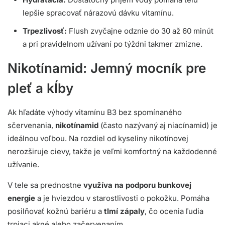
lepšie spracovať nárazovú dávku vitamínu.
Trpezlivosť:
Flush zvyčajne odznie do 30 až 60 minút
a pri pravidelnom užívaní po týždni takmer zmizne.
Nikotínamid: Jemný mocník pre
pleť a kĺby
Ak hľadáte výhody vitamínu B3 bez spomínaného
sčervenania,
nikotínamid
(často nazývaný aj niacínamid) je
ideálnou voľbou. Na rozdiel od kyseliny nikotínovej
nerozširuje cievy, takže je veľmi komfortný na každodenné
užívanie.
V tele sa prednostne
využíva na podporu bunkovej
energie
a je hviezdou v starostlivosti o pokožku. Pomáha
posilňovať kožnú bariéru a
tlmí zápaly
, čo ocenia ľudia
trpiaci akné alebo začervenaním.