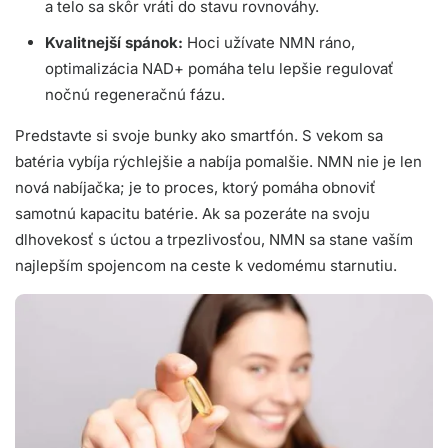
a telo sa skôr vráti do stavu rovnováhy.
Kvalitnejší spánok:
Hoci užívate NMN ráno,
optimalizácia NAD+ pomáha telu lepšie regulovať
nočnú regeneračnú fázu.
Predstavte si svoje bunky ako smartfón. S vekom sa
batéria vybíja rýchlejšie a nabíja pomalšie. NMN nie je len
nová nabíjačka; je to proces, ktorý pomáha obnoviť
samotnú kapacitu batérie. Ak sa pozeráte na svoju
dlhovekosť s úctou a trpezlivosťou, NMN sa stane vaším
najlepším spojencom na ceste k vedomému starnutiu.