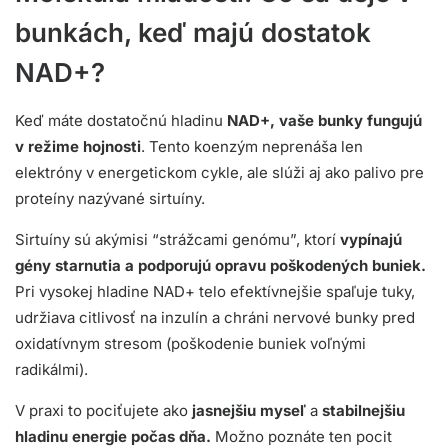
bunkách, keď majú dostatok
NAD+?
Keď máte dostatočnú hladinu
NAD+, vaše bunky fungujú
v režime hojnosti
. Tento koenzým neprenáša len
elektróny v energetickom cykle, ale slúži aj ako palivo pre
proteíny nazývané sirtuíny.
Sirtuíny sú akýmisi “strážcami genómu”, ktorí
vypínajú
gény starnutia a podporujú opravu poškodených buniek.
Pri vysokej hladine NAD+ telo efektívnejšie spaľuje tuky,
udržiava citlivosť na inzulín a chráni nervové bunky pred
oxidatívnym stresom (poškodenie buniek voľnými
radikálmi).
V praxi to pociťujete ako
jasnejšiu myseľ
a
stabilnejšiu
hladinu energie počas dňa.
Možno poznáte ten pocit