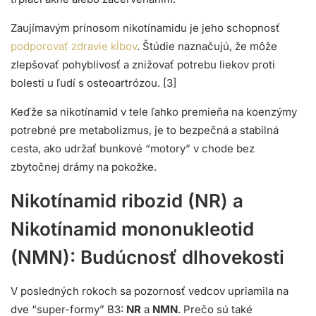
Zaujímavým prínosom nikotínamidu je jeho schopnosť
podporovať zdravie kĺbov
. Štúdie naznačujú, že môže
zlepšovať pohyblivosť a znižovať potrebu liekov proti
bolesti u ľudí s osteoartrózou. [3]
Keďže sa nikotínamid v tele ľahko premieňa na koenzýmy
potrebné pre metabolizmus, je to bezpečná a stabilná
cesta, ako udržať bunkové “motory” v chode bez
zbytočnej drámy na pokožke.
Nikotínamid ribozid (NR) a
Nikotínamid mononukleotid
(NMN): Budúcnosť dlhovekosti
V posledných rokoch sa pozornosť vedcov upriamila na
dve “super-formy” B3:
NR
a
NMN
. Prečo sú také