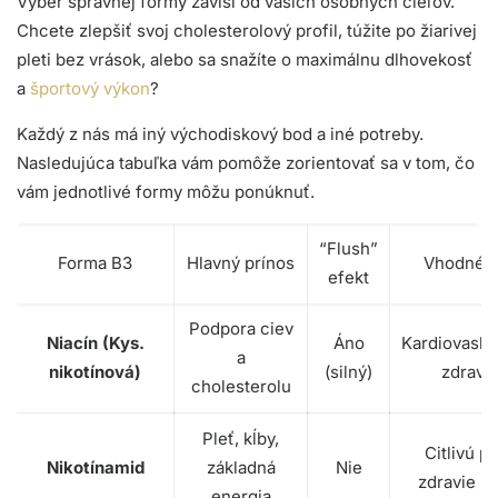
Výber správnej formy závisí od vašich osobných cieľov.
Chcete zlepšiť svoj cholesterolový profil, túžite po žiarivej
pleti bez vrások, alebo sa snažíte o maximálnu dlhovekosť
a
športový výkon
?
Každý z nás má iný východiskový bod a iné potreby.
Nasledujúca tabuľka vám pomôže zorientovať sa v tom, čo
vám jednotlivé formy môžu ponúknuť.
“Flush”
Forma B3
Hlavný prínos
Vhodné p
efekt
Podpora ciev
Niacín (Kys.
Áno
Kardiovasku
a
nikotínová)
(silný)
zdravi
cholesterolu
Pleť, kĺby,
Citlivú pl
Nikotínamid
základná
Nie
zdravie kĺ
energia