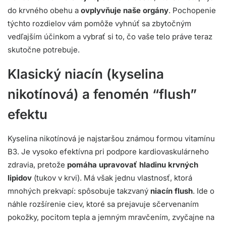
do krvného obehu a
ovplyvňuje naše orgány
. Pochopenie
týchto rozdielov vám pomôže vyhnúť sa zbytočným
vedľajším účinkom a vybrať si to, čo vaše telo práve teraz
skutočne potrebuje.
Klasický niacín (kyselina
nikotínová) a fenomén “flush”
efektu
Kyselina nikotínová je najstaršou známou formou vitamínu
B3. Je vysoko efektívna pri podpore kardiovaskulárneho
zdravia, pretože
pomáha upravovať hladinu krvných
lipidov
(tukov v krvi). Má však jednu vlastnosť, ktorá
mnohých prekvapí: spôsobuje takzvaný
niacín flush
. Ide o
náhle rozšírenie ciev, ktoré sa prejavuje sčervenaním
pokožky, pocitom tepla a jemným mravčením, zvyčajne na