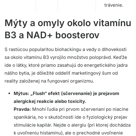
trávenie.
Mýty a omyly okolo vitamínu
B3 a NAD+ boosterov
S rastúcou popularitou biohackingu a vedy o dlhovekosti
sa okolo vitamínu B3 vyrojilo množstvo poloprávd. Keďže
ide o látky, ktoré priamo zasahujú do energetického jadra
nášho bytia, je dôležité oddeliť marketingový šum od
reality založenej na fungovaní organizmu.
Mýtus: „Flush“ efekt (sčervenanie) je prejavom
alergickej reakcie alebo toxicity.
Pravda:
Mnohí ľudia pri prvom sčervenaní po niacíne
spanikária, no v skutočnosti ide o fyziologický prejav
stimulácie kapilár. Nejde o alergiu (pri ktorej dochádza
k uvoľneniu histamínu), ale o prechodné uvoľnenie