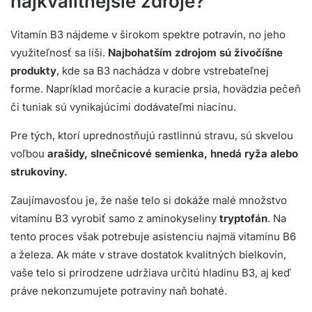
najkvalitnejšie zdroje?
Vitamín B3 nájdeme v širokom spektre potravín, no jeho
využiteľnosť sa líši.
Najbohatším zdrojom sú živočíšne
produkty
, kde sa B3 nachádza v dobre vstrebateľnej
forme. Napríklad morčacie a kuracie prsia, hovädzia pečeň
či tuniak sú vynikajúcimi dodávateľmi niacínu.
Pre tých, ktorí uprednostňujú rastlinnú stravu, sú skvelou
voľbou
arašidy, slnečnicové semienka, hnedá ryža alebo
strukoviny.
Zaujímavosťou je, že naše telo si dokáže malé množstvo
vitamínu B3 vyrobiť samo z aminokyseliny
tryptofán
. Na
tento proces však potrebuje asistenciu najmä vitamínu B6
a železa. Ak máte v strave dostatok kvalitných bielkovín,
vaše telo si prirodzene udržiava určitú hladinu B3, aj keď
práve nekonzumujete potraviny naň bohaté.