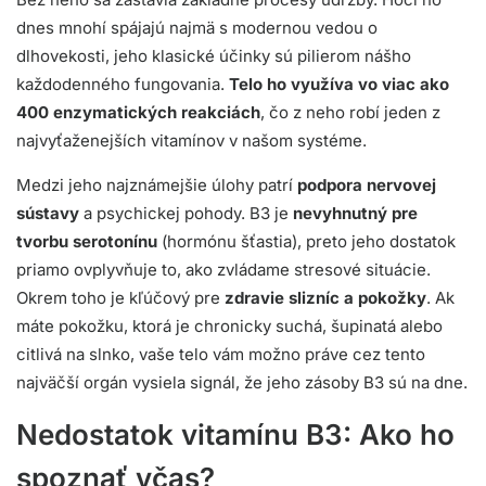
dnes mnohí spájajú najmä s modernou vedou o
dlhovekosti, jeho klasické účinky sú pilierom nášho
každodenného fungovania.
Telo ho využíva vo viac ako
400 enzymatických reakciách
, čo z neho robí jeden z
najvyťaženejších vitamínov v našom systéme.
Medzi jeho najznámejšie úlohy patrí
podpora nervovej
sústavy
a psychickej pohody. B3 je
nevyhnutný pre
tvorbu serotonínu
(hormónu šťastia), preto jeho dostatok
priamo ovplyvňuje to, ako zvládame stresové situácie.
Okrem toho je kľúčový pre
zdravie slizníc a pokožky
. Ak
máte pokožku, ktorá je chronicky suchá, šupinatá alebo
citlivá na slnko, vaše telo vám možno práve cez tento
najväčší orgán vysiela signál, že jeho zásoby B3 sú na dne.
Nedostatok vitamínu B3: Ako ho
spoznať včas?