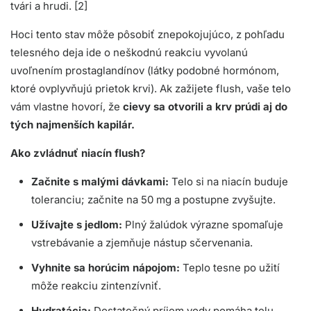
tvári a hrudi. [2]
Hoci tento stav môže pôsobiť znepokojujúco, z pohľadu
telesného deja ide o neškodnú reakciu vyvolanú
uvoľnením prostaglandínov (látky podobné hormónom,
ktoré ovplyvňujú prietok krvi). Ak zažijete flush, vaše telo
vám vlastne hovorí, že
cievy sa otvorili a krv prúdi aj do
tých najmenších kapilár.
Ako zvládnuť niacín flush?
Začnite s malými dávkami:
Telo si na niacín buduje
toleranciu; začnite na 50 mg a postupne zvyšujte.
Užívajte s jedlom:
Plný žalúdok výrazne spomaľuje
vstrebávanie a zjemňuje nástup sčervenania.
Vyhnite sa horúcim nápojom:
Teplo tesne po užití
môže reakciu zintenzívniť.
Hydratácia:
Dostatočný príjem vody pomáha telu