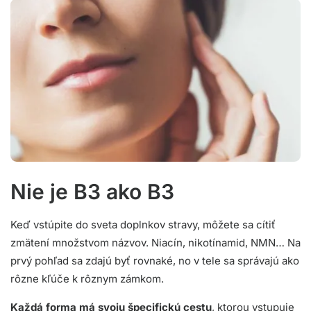
Nie je B3 ako B3
Keď vstúpite do sveta doplnkov stravy, môžete sa cítiť
zmätení množstvom názvov. Niacín, nikotínamid, NMN… Na
prvý pohľad sa zdajú byť rovnaké, no v tele sa správajú ako
rôzne kľúče k rôznym zámkom.
Každá forma má svoju špecifickú cestu
, ktorou vstupuje