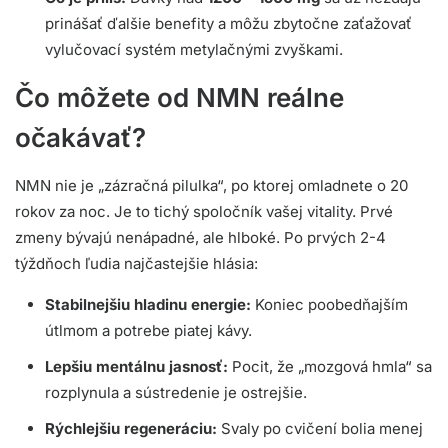
prinášať ďalšie benefity a môžu zbytočne zaťažovať
vylučovací systém metylačnými zvyškami.
Čo môžete od NMN reálne
očakávať?
NMN nie je „zázračná pilulka“, po ktorej omladnete o 20
rokov za noc. Je to tichý spoločník vašej vitality. Prvé
zmeny bývajú nenápadné, ale hlboké. Po prvých 2-4
týždňoch ľudia najčastejšie hlásia:
Stabilnejšiu hladinu energie:
Koniec poobedňajším
útlmom a potrebe piatej kávy.
Lepšiu mentálnu jasnosť:
Pocit, že „mozgová hmla“ sa
rozplynula a sústredenie je ostrejšie.
Rýchlejšiu regeneráciu:
Svaly po cvičení bolia menej