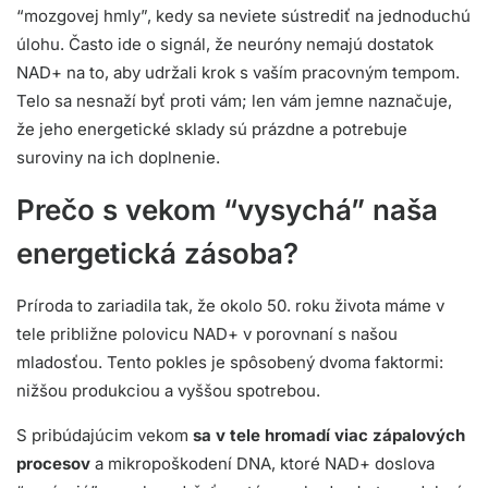
“mozgovej hmly”, kedy sa neviete sústrediť na jednoduchú
úlohu. Často ide o signál, že neuróny nemajú dostatok
NAD+ na to, aby udržali krok s vaším pracovným tempom.
Telo sa nesnaží byť proti vám; len vám jemne naznačuje,
že jeho energetické sklady sú prázdne a potrebuje
suroviny na ich doplnenie.
Prečo s vekom “vysychá” naša
energetická zásoba?
Príroda to zariadila tak, že okolo 50. roku života máme v
tele približne polovicu NAD+ v porovnaní s našou
mladosťou. Tento pokles je spôsobený dvoma faktormi:
nižšou produkciou a vyššou spotrebou.
S pribúdajúcim vekom
sa v tele hromadí viac zápalových
procesov
a mikropoškodení DNA, ktoré NAD+ doslova