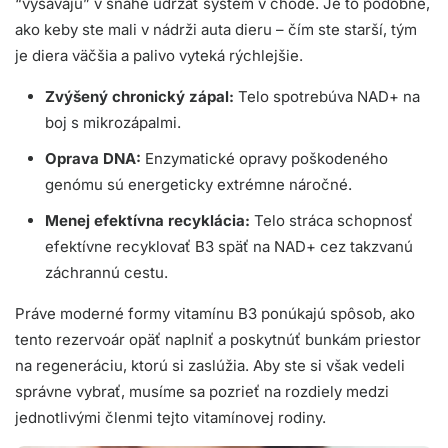
“vysávajú” v snahe udržať systém v chode. Je to podobné,
ako keby ste mali v nádrži auta dieru – čím ste starší, tým
je diera väčšia a palivo vyteká rýchlejšie.
Zvýšený chronický zápal:
Telo spotrebúva NAD+ na
boj s mikrozápalmi.
Oprava DNA:
Enzymatické opravy poškodeného
genómu sú energeticky extrémne náročné.
Menej efektívna recyklácia:
Telo stráca schopnosť
efektívne recyklovať B3 späť na NAD+ cez takzvanú
záchrannú cestu.
Práve moderné formy vitamínu B3 ponúkajú spôsob, ako
tento rezervoár opäť naplniť a poskytnúť bunkám priestor
na regeneráciu, ktorú si zaslúžia. Aby ste si však vedeli
správne vybrať, musíme sa pozrieť na rozdiely medzi
jednotlivými členmi tejto vitamínovej rodiny.