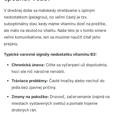
V dnešnej dobe sa málokedy stretávame s úplným
nedostatkom (pelagrou), no veľmi častý je tzv.
suboptimálny stav, kedy máme vitamínu dosť na prežitie,
ale málo na skutočnú vitalitu. Naše telo je v tomto smere
veľmi komunikatívne, len sa musíme naučiť čítať jeho
prejavy.
Typické varovné signály nedostatku vitamínu B3:
Chronická únava:
Cítite sa vyčerpaní už dopoludnia,
hoci ste nič náročné nerobili.
Tráviace problémy:
Časté hnačky alebo nechuť do
jedla bez zjavnej príčiny.
Zmeny na pokožke:
Drsnosť, začervenanie (najmä na
miestach vystavených svetlu) a pomalé hojenie
drobných rán.