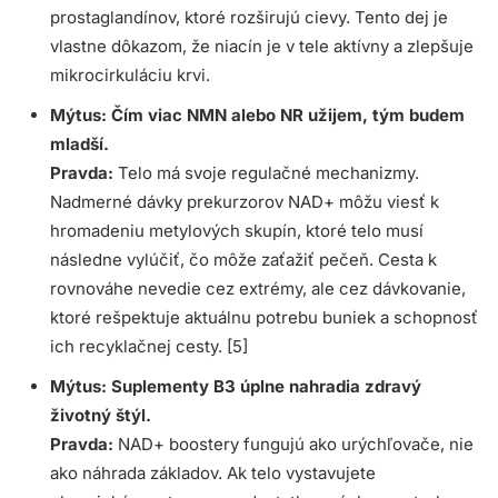
prostaglandínov, ktoré rozširujú cievy. Tento dej je
vlastne dôkazom, že niacín je v tele aktívny a zlepšuje
mikrocirkuláciu krvi.
Mýtus: Čím viac NMN alebo NR užijem, tým budem
mladší.
Pravda:
Telo má svoje regulačné mechanizmy.
Nadmerné dávky prekurzorov NAD+ môžu viesť k
hromadeniu metylových skupín, ktoré telo musí
následne vylúčiť, čo môže zaťažiť pečeň. Cesta k
rovnováhe nevedie cez extrémy, ale cez dávkovanie,
ktoré rešpektuje aktuálnu potrebu buniek a schopnosť
ich recyklačnej cesty. [5]
Mýtus: Suplementy B3 úplne nahradia zdravý
životný štýl.
Pravda:
NAD+ boostery fungujú ako urýchľovače, nie
ako náhrada základov. Ak telo vystavujete