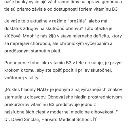
naše bunky vysielajú záchranné tímy na opravu genómu a
tie sú priamo závislé od dostupnosti foriem vitamínu B3.
Je vaše telo aktuálne v režime “prežitia”, alebo má
dostatok zdrojov na skutočnú obnovu? Táto otázka je
kľúčová. Mnohí z nás žijú v stave mierneho deficitu, ktorý
sa neprejaví chorobou, ale chronickým vyčerpaním a
predčasným starnutím pleti.
Pochopenie toho, ako vitamín B3 v tele cirkuluje, je prvým
krokom k tomu, aby ste opäť pocítili prílev skutočnej,
vnútornej vitality.
„Pokles hladiny NAD+ je jedným z najvýraznejších znakov
starnutia u cicavcov. Obnova jeho hladín prostredníctvom
prekurzorov vitamínu B3 predstavuje jednu z
najsľubnejších ciest v modernej medicíne dlhovekosti.“ –
Dr. David Sinclair, Harvard Medical School. [1]