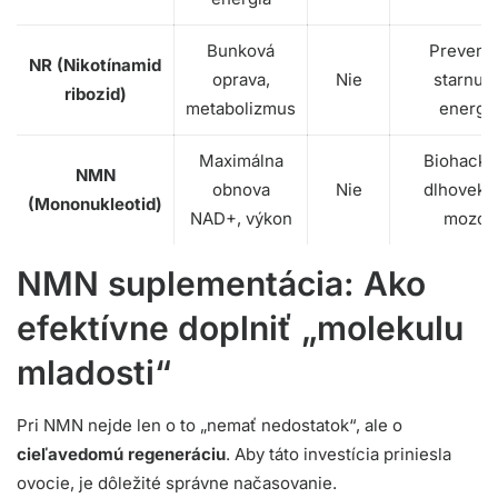
Bunková
Prevenc
NR (Nikotínamid
oprava,
Nie
starnuti
ribozid)
metabolizmus
energi
Maximálna
Biohacki
NMN
obnova
Nie
dlhoveko
(Mononukleotid)
NAD+, výkon
mozog
NMN suplementácia: Ako
efektívne doplniť „molekulu
mladosti“
Pri NMN nejde len o to „nemať nedostatok“, ale o
cieľavedomú regeneráciu
. Aby táto investícia priniesla
ovocie, je dôležité správne načasovanie.