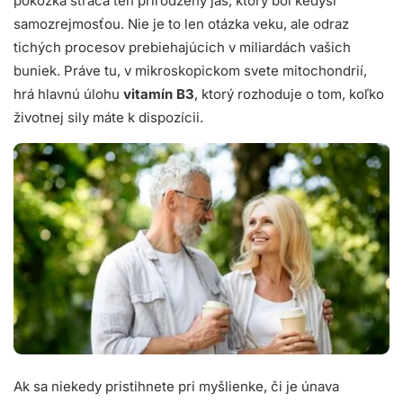
pokožka stráca ten prirodzený jas, ktorý bol kedysi
samozrejmosťou. Nie je to len otázka veku, ale odraz
tichých procesov prebiehajúcich v miliardách vašich
buniek. Práve tu, v mikroskopickom svete mitochondrií,
hrá hlavnú úlohu
vitamín B3
, ktorý rozhoduje o tom, koľko
životnej sily máte k dispozícii.
Ak sa niekedy pristihnete pri myšlienke, či je únava