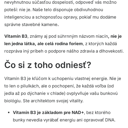
nevyhnutnou súčasťou dospelosti, odpoveď vás možno
poteší: nie je. Naše telo disponuje obdivuhodnou
inteligenciou a schopnosťou opravy, pokiaľ mu dodáme
správne stavebné kamene
.
Vitamín B3
, známy aj pod súhrnným názvom niacín
, nie je
len jedna látka, ale celá rodina foriem
, z ktorých každá
rozpráva iný príbeh o podpore nášho zdravia a dlhovekosti.
Čo si z toho odniesť?
Vitamín B3 je kľúčom k uchopeniu vlastnej energie. Nie je
to len o pilulkách, ale o pochopení, že každá voľba (od
jedla až po dýchanie v chlade) ovplyvňuje vašu bunkovú
biológiu. Ste architektom svojej vitality.
Vitamín B3 je základom pre NAD+
, bez ktorého
bunky nevedia vyrábať energiu ani opravovať DNA.