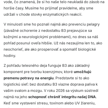
vode, čo znamená, že si ho naše telo neukladá do zásob na
horšie časy. Musíme ho prijímať pravidelne, aby sme
udržali v chode stovky enzymatických reakcií.
V minulosti sme ho poznali najmä ako prevenciu pelagry
(závažné ochorenie z nedostatku B3 prejavujúce sa
kožnými a neurologickými problémami), no dnes sa náš
pohľad posunul oveľa hlbšie. Už nás nezaujíma len to, ako
neochorieť, ale ako prosperovať a spomaliť biologické
hodiny.
Z pohľadu telesného deja funguje B3 ako základný
komponent pre tvorbu koenzýmov, ktoré
umožňujú
premenu potravy na energiu
. Predstavte si to ako
logistickú sieť: bez dostatku B3 viazne doprava paliva k
vašim svalom a mozgu. V roku 2026 sa výskum sústredí
najmä na jeho
schopnosť chrániť integritu našej DNA
.
Keď sme vystavení stresu, toxínom alebo UV žiareniu,