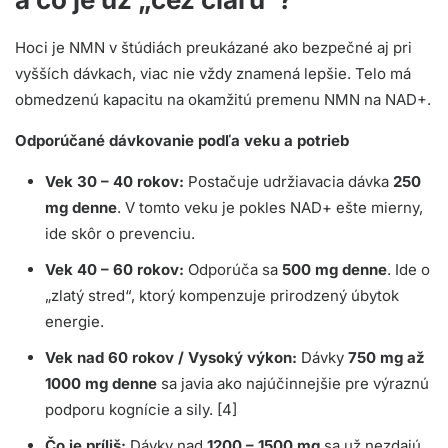
Hoci je NMN v štúdiách preukázané ako bezpečné aj pri
vyšších dávkach, viac nie vždy znamená lepšie. Telo má
obmedzenú kapacitu na okamžitú premenu NMN na NAD+.
Odporúčané dávkovanie podľa veku a potrieb
Vek 30 – 40 rokov:
Postačuje udržiavacia dávka
250
mg denne
. V tomto veku je pokles NAD+ ešte mierny,
ide skôr o prevenciu.
Vek 40 – 60 rokov:
Odporúča sa
500 mg denne
. Ide o
„zlatý stred“, ktorý kompenzuje prirodzený úbytok
energie.
Vek nad 60 rokov / Vysoký výkon:
Dávky
750 mg až
1000 mg denne
sa javia ako najúčinnejšie pre výraznú
podporu kognície a sily. [4]
Čo je príliš:
Dávky nad
1200 – 1500 mg
sa už nezdajú