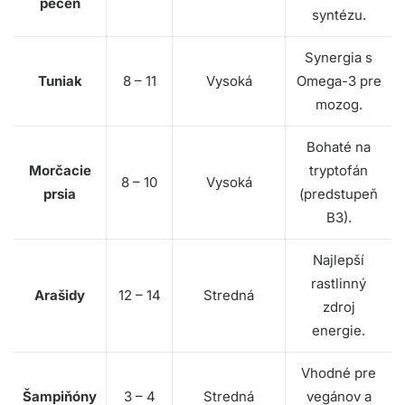
pečeň
syntézu.
Synergia s
Tuniak
8 – 11
Vysoká
Omega-3 pre
mozog.
Bohaté na
Morčacie
tryptofán
8 – 10
Vysoká
prsia
(predstupeň
B3).
Najlepší
rastlinný
Arašidy
12 – 14
Stredná
zdroj
energie.
Vhodné pre
Šampiňóny
3 – 4
Stredná
vegánov a