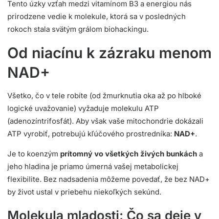
Tento úzky vzťah medzi vitamínom B3 a energiou nás
prirodzene vedie k molekule, ktorá sa v posledných
rokoch stala svätým grálom biohackingu.
Od niacínu k zázraku menom
NAD+
Všetko, čo v tele robíte (od žmurknutia oka až po hlboké
logické uvažovanie) vyžaduje molekulu ATP
(adenozíntrifosfát). Aby však vaše mitochondrie dokázali
ATP vyrobiť, potrebujú kľúčového prostredníka:
NAD+
.
Je to koenzým
prítomný vo všetkých živých bunkách
a
jeho hladina je priamo úmerná vašej metabolickej
flexibilite. Bez nadsadenia môžeme povedať, že bez NAD+
by život ustal v priebehu niekoľkých sekúnd.
Molekula mladosti: Čo sa deje v