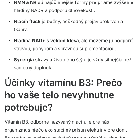
NMN a NR
sú najúčinnejšie formy pre priame zvýšenie
hladiny NAD+ a podporu dlhovekosti.
Niacín flush
je bežný, neškodný prejav prekrvenia
tkanív.
Hladina NAD+ s vekom klesá
, ale môžeme ju podporiť
stravou, pohybom a správnou suplementáciou.
Synergia
stravy a životného štýlu je vždy silnejšia než
samotný doplnok.
Účinky vitamínu B3: Prečo
ho vaše telo nevyhnutne
potrebuje?
Vitamín B3, odborne nazývaný niacín, je pre náš
organizmus niečo ako stabilný prísun elektriny pre dom.
Bez neho sa zastavia základné procesy údržby. Hoci ho