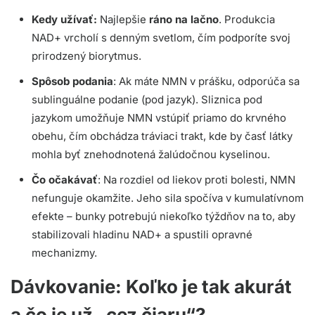
Kedy užívať:
Najlepšie
ráno na lačno
. Produkcia
NAD+ vrcholí s denným svetlom, čím podporíte svoj
prirodzený biorytmus.
Spôsob podania
: Ak máte NMN v prášku, odporúča sa
sublinguálne podanie (pod jazyk). Sliznica pod
jazykom umožňuje NMN vstúpiť priamo do krvného
obehu, čím obchádza tráviaci trakt, kde by časť látky
mohla byť znehodnotená žalúdočnou kyselinou.
Čo očakávať
: Na rozdiel od liekov proti bolesti, NMN
nefunguje okamžite. Jeho sila spočíva v kumulatívnom
efekte – bunky potrebujú niekoľko týždňov na to, aby
stabilizovali hladinu NAD+ a spustili opravné
mechanizmy.
Dávkovanie: Koľko je tak akurát
a čo je už „cez čiaru“?