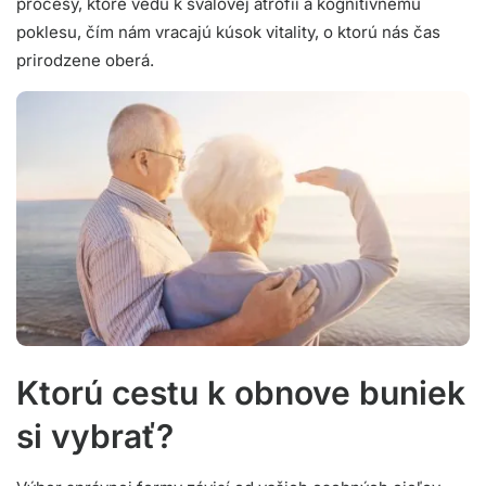
procesy, ktoré vedú k svalovej atrofii a kognitívnemu
poklesu, čím nám vracajú kúsok vitality, o ktorú nás čas
prirodzene oberá.
Ktorú cestu k obnove buniek
si vybrať?