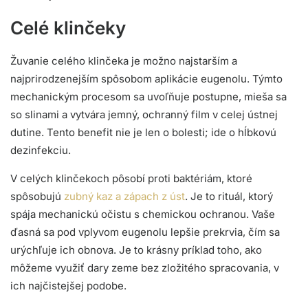
Celé klinčeky
Žuvanie celého klinčeka je možno najstarším a
najprirodzenejším spôsobom aplikácie eugenolu. Týmto
mechanickým procesom sa uvoľňuje postupne, mieša sa
so slinami a vytvára jemný, ochranný film v celej ústnej
dutine. Tento benefit nie je len o bolesti; ide o hĺbkovú
dezinfekciu.
V celých klinčekoch pôsobí proti baktériám, ktoré
spôsobujú
zubný kaz a zápach z úst
. Je to rituál, ktorý
spája mechanickú očistu s chemickou ochranou. Vaše
ďasná sa pod vplyvom eugenolu lepšie prekrvia, čím sa
urýchľuje ich obnova. Je to krásny príklad toho, ako
môžeme využiť dary zeme bez zložitého spracovania, v
ich najčistejšej podobe.