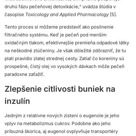
druhú fázu pečeňovej detoxikácie,“ uvádza štúdia v
časopise
Toxicology and Applied Pharmacology
[5].
Tento proces si môžeme predstaviť ako posilnenie
filtračného systému. Keď je pečeň pod menším
oxidačným tlakom, efektívnejšie premieňa odpadové látky
na neškodné zlúčeniny. Je však dôležité zdôrazniť, že tu
platí pravidlo zlatej strednej cesty. Zatiaľ čo koreniny sú
prospešné, čistý olej vo vysokých dávkach môže pečeň
paradoxne zaťažiť.
Zlepšenie citlivosti buniek na
inzulín
Jedným z relatívne nových zistení o eugenole je jeho
vplyv na metabolizmus cukrov. Podobne ako jeho
príbuzná škorica, aj eugenol ovplyvňuje transportéry