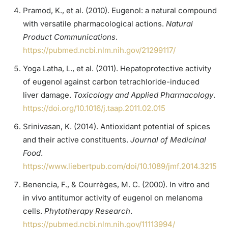
Pramod, K., et al. (2010). Eugenol: a natural compound
with versatile pharmacological actions.
Natural
Product Communications
.
https://pubmed.ncbi.nlm.nih.gov/21299117/
Yoga Latha, L., et al. (2011). Hepatoprotective activity
of eugenol against carbon tetrachloride-induced
liver damage.
Toxicology and Applied Pharmacology
.
https://doi.org/10.1016/j.taap.2011.02.015
Srinivasan, K. (2014). Antioxidant potential of spices
and their active constituents.
Journal of Medicinal
Food
.
https://www.liebertpub.com/doi/10.1089/jmf.2014.3215
Benencia, F., & Courrèges, M. C. (2000). In vitro and
in vivo antitumor activity of eugenol on melanoma
cells.
Phytotherapy Research
.
https://pubmed.ncbi.nlm.nih.gov/11113994/