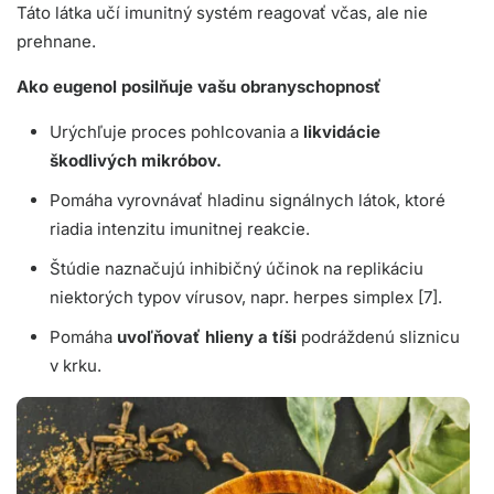
Táto látka učí imunitný systém reagovať včas, ale nie
prehnane.
Ako eugenol posilňuje vašu obranyschopnosť
Urýchľuje proces pohlcovania a
likvidácie
škodlivých mikróbov.
Pomáha vyrovnávať hladinu signálnych látok, ktoré
riadia intenzitu imunitnej reakcie.
Štúdie naznačujú inhibičný účinok na replikáciu
niektorých typov vírusov, napr. herpes simplex [7].
Pomáha
uvoľňovať hlieny a tíši
podráždenú sliznicu
v krku.