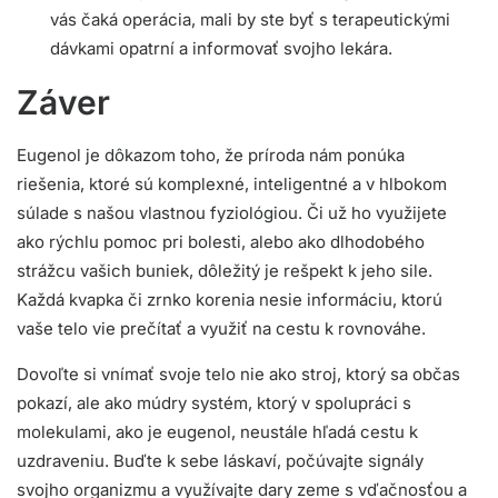
vás čaká operácia, mali by ste byť s terapeutickými
dávkami opatrní a informovať svojho lekára.
Záver
Eugenol je dôkazom toho, že príroda nám ponúka
riešenia, ktoré sú komplexné, inteligentné a v hlbokom
súlade s našou vlastnou fyziológiou. Či už ho využijete
ako rýchlu pomoc pri bolesti, alebo ako dlhodobého
strážcu vašich buniek, dôležitý je rešpekt k jeho sile.
Každá kvapka či zrnko korenia nesie informáciu, ktorú
vaše telo vie prečítať a využiť na cestu k rovnováhe.
Dovoľte si vnímať svoje telo nie ako stroj, ktorý sa občas
pokazí, ale ako múdry systém, ktorý v spolupráci s
molekulami, ako je eugenol, neustále hľadá cestu k
uzdraveniu. Buďte k sebe láskaví, počúvajte signály
svojho organizmu a využívajte dary zeme s vďačnosťou a