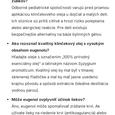
zúbkov?
Odborné pediatrické spoločnosti varujú pred priamou
aplikáciou klinčekového oleja u dojčiat a malých detí.
Ich sliznice sú príliš citlivé a hrozí riziko poleptania
alebo alergickej reakcie. Pre deti existujú
bezpečnejšie alternatívy na báze bylinných gélov.
Ako rozoznať kvalitný klinčekový olej s vysokým
obsahom eugenolu?
Hľadajte oleje s označením „100% prírodný
esenciálny olej“ a latinským názvom
Syzygium
aromaticum
. Kvalitný olej by mal byť v tmavej
sklenenej fľaštičke a mal by mať jasne uvedenú
krajinu pôvodu a spôsob extrakcie (ideálne destilácia
vodnou parou).
Môže eugenol ovplyvniť účinok liekov?
Áno, eugenol môže spomaľovať zrážanie krvi. Ak
užívate lieky na riedenie krvi (antikoagulanciá) alebo