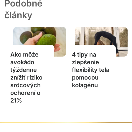
Podobné
články
Ako môže
4 tipy na
avokádo
zlepšenie
týždenne
flexibility tela
znížiť riziko
pomocou
srdcových
kolagénu
ochorení o
21%