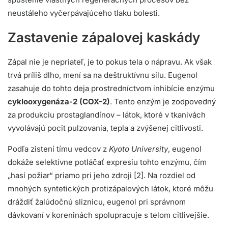
neustáleho vyčerpávajúceho tlaku bolesti.
Zastavenie zápalovej kaskády
Zápal nie je nepriateľ, je to pokus tela o nápravu. Ak však
trvá príliš dlho, mení sa na deštruktívnu silu. Eugenol
zasahuje do tohto deja prostredníctvom inhibície enzýmu
cyklooxygenáza-2 (COX-2)
. Tento enzým je zodpovedný
za produkciu prostaglandínov – látok, ktoré v tkanivách
vyvolávajú pocit pulzovania, tepla a zvýšenej citlivosti.
Podľa zistení tímu vedcov z
Kyoto University
, eugenol
dokáže selektívne potláčať expresiu tohto enzýmu, čím
„hasí požiar“ priamo pri jeho zdroji [2]. Na rozdiel od
mnohých syntetických protizápalových látok, ktoré môžu
dráždiť žalúdočnú sliznicu, eugenol pri správnom
dávkovaní v koreninách spolupracuje s telom citlivejšie.