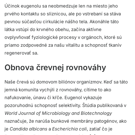
Účinok eugenolu sa neobmedzuje len na miesto jeho
prvého kontaktu so sliznicou, ale po vstrebaní sa stáva
pevnou súčasťou cirkulácie nášho tela. Akonáhle táto
látka vstúpi do krvného obehu, začína aktívne
ovplyvňovať fyziologické procesy v orgánoch, ktoré sú
priamo zodpovedné za našu vitalitu a schopnosť tkanív
regenerovať sa.
Obnova črevnej rovnováhy
Naše črevá sú domovom biliónov organizmov. Keď sa táto
jemná komunita vychýli z rovnováhy, cítime to ako
nafukovanie, únavu či kŕče. Eugenol vykazuje
pozoruhodnú schopnosť selektivity. Štúdia publikovaná v
World Journal of Microbiology and Biotechnology
naznačuje, že narúša bunkové membrány patogénov, ako
je
Candida albicans
a
Escherichia coli
, zatiaľ čo je