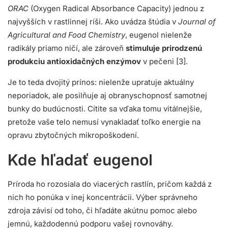
ORAC
(Oxygen Radical Absorbance Capacity) jednou z
najvyšších v rastlinnej ríši. Ako uvádza štúdia v
Journal of
Agricultural and Food Chemistry
, eugenol nielenže
radikály priamo ničí, ale zároveň
stimuluje prirodzenú
produkciu antioxidačných enzýmov
v pečeni [3].
Je to teda dvojitý prínos: nielenže upratuje aktuálny
neporiadok, ale posilňuje aj obranyschopnosť samotnej
bunky do budúcnosti. Cítite sa vďaka tomu vitálnejšie,
pretože vaše telo nemusí vynakladať toľko energie na
opravu zbytočných mikropoškodení.
Kde hľadať eugenol
Príroda ho rozosiala do viacerých rastlín, pričom každá z
nich ho ponúka v inej koncentrácii. Výber správneho
zdroja závisí od toho, či hľadáte akútnu pomoc alebo
jemnú, každodennú podporu vašej rovnováhy.