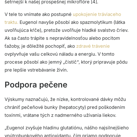
šetrnejší k našej prospešnej mikroflóre [4].
V tele to vnímate ako postupné
upokojenie tráviaceho
traktu.
Eugenol navyše pôsobí ako spazmolytikum (látka
uvoľňujúca kŕče), pretože uvoľňuje hladké svalstvo čriev.
Ak sa často trápite s nepravidelnosťou alebo pocitom
ťažoby, je dôležité pochopiť, ako
zdravé trávenie
ovplyvňuje vašu celkovú náladu a energiu. V tomto
procese pôsobí ako jemný „čistič“, ktorý pripravuje pôdu
pre lepšie vstrebávanie živín.
Podpora pečene
Výskumy naznačujú, že nízke, kontrolované dávky môžu
chrániť pečeňové bunky (hepatocyty) pred poškodením
toxínmi, vrátane tých z nadmerného užívania liekov.
„Eugenol zvyšuje hladinu glutatiónu, nášho najsilnejšieho
vnútrobunkového antioxidantu, čím priamo podporuje