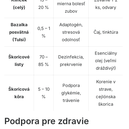
mierna bolesť
(celý)
20 %
ks, odvary
zubov
Bazalka
Adaptogén,
0,5 – 1
posvätná
stresová
Čaj, tinktúra
%
(Tulsi)
odolnosť
Esenciálny
Škoricové
70 –
Dezinfekcia,
olej (veľmi
listy
85 %
prekrvenie
dráždivý!)
Korenie v
Podpora
Škoricová
5 – 10
strave,
glykémie,
kôra
%
cejlónska
trávenie
škorica
Podpora pre zdravie