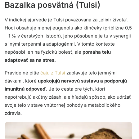
Bazalka posvätná (Tulsi)
V indickej ajurvéde je Tulsi považovaná za „elixír života“.
Hoci obsahuje menej eugenolu ako klinčeky (približne 0,5
– 1 % v čerstvých listoch), jeho pôsobenie je tu v synergii
s inými terpénmi a adaptogénmi. V tomto kontexte
nepôsobí len na fyzickú bolesť, ale
pomáha telu
adaptovať sa na stres.
Pravidelné pitie
čaju z Tulsi
zaplavuje telo jemnými
dávkami, ktoré
upokojujú nervovú sústavu a podporujú
imunitnú odpoveď.
Je to cesta pre tých, ktorí
nepotrebujú akútny zásah, ale hľadajú spôsob, ako udržať
svoje telo v stave vnútornej pohody a metabolického
zdravia.