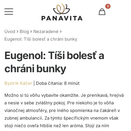
0
Úvod
Blog
Nezaradené
Eugenol: Tíši bolesť a chráni bunky
Eugenol: Tíši bolesť a
chráni bunky
Bystrik Káčer
|
Možno si tú vôňu vybavíte okamžite. Je prenikavá, hrejivá
a nesie v sebe zvláštny pokoj. Pre niekoho je to vôňa
vianočnej atmosféry, pre iného spomienka na čakáreň v
zubnej ambulancii. Za týmto špecifickým vnemom však
stojí niečo oveľa hlbšie než len aróma. Stojí za ním