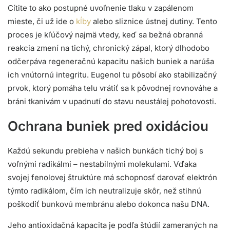
Cítite to ako postupné uvoľnenie tlaku v zapálenom
mieste, či už ide o
kĺby
alebo sliznice ústnej dutiny. Tento
proces je kľúčový najmä vtedy, keď sa bežná obranná
reakcia zmení na tichý, chronický zápal, ktorý dlhodobo
odčerpáva regeneračnú kapacitu našich buniek a narúša
ich vnútornú integritu. Eugenol tu pôsobí ako stabilizačný
prvok, ktorý pomáha telu vrátiť sa k pôvodnej rovnováhe a
bráni tkanivám v upadnutí do stavu neustálej pohotovosti.
Ochrana buniek pred oxidáciou
Každú sekundu prebieha v našich bunkách tichý boj s
voľnými radikálmi – nestabilnými molekulami. Vďaka
svojej fenolovej štruktúre má schopnosť darovať elektrón
týmto radikálom, čím ich neutralizuje skôr, než stihnú
poškodiť bunkovú membránu alebo dokonca našu DNA.
Jeho antioxidačná kapacita je podľa štúdií zameraných na