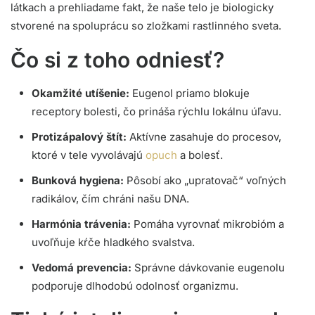
látkach a prehliadame fakt, že naše telo je biologicky
stvorené na spoluprácu so zložkami rastlinného sveta.
Čo si z toho odniesť?
Okamžité utíšenie:
Eugenol priamo blokuje
receptory bolesti, čo prináša rýchlu lokálnu úľavu.
Protizápalový štít:
Aktívne zasahuje do procesov,
ktoré v tele vyvolávajú
opuch
a bolesť.
Bunková hygiena:
Pôsobí ako „upratovač“ voľných
radikálov, čím chráni našu DNA.
Harmónia trávenia:
Pomáha vyrovnať mikrobióm a
uvoľňuje kŕče hladkého svalstva.
Vedomá prevencia:
Správne dávkovanie eugenolu
podporuje dlhodobú odolnosť organizmu.