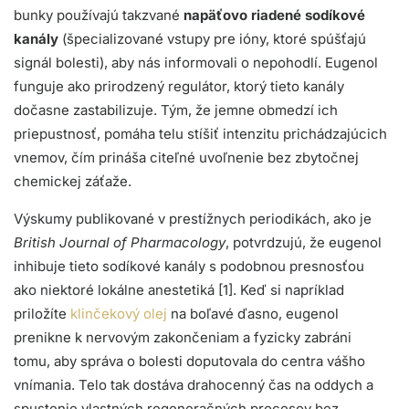
bunky používajú takzvané
napäťovo riadené sodíkové
kanály
(špecializované vstupy pre ióny, ktoré spúšťajú
signál bolesti), aby nás informovali o nepohodlí. Eugenol
funguje ako prirodzený regulátor, ktorý tieto kanály
dočasne zastabilizuje. Tým, že jemne obmedzí ich
priepustnosť, pomáha telu stíšiť intenzitu prichádzajúcich
vnemov, čím prináša citeľné uvoľnenie bez zbytočnej
chemickej záťaže.
Výskumy publikované v prestížnych periodikách, ako je
British Journal of Pharmacology
, potvrdzujú, že eugenol
inhibuje tieto sodíkové kanály s podobnou presnosťou
ako niektoré lokálne anestetiká [1]. Keď si napríklad
priložíte
klinčekový olej
na boľavé ďasno, eugenol
prenikne k nervovým zakončeniam a fyzicky zabráni
tomu, aby správa o bolesti doputovala do centra vášho
vnímania. Telo tak dostáva drahocenný čas na oddych a
spustenie vlastných regeneračných procesov bez