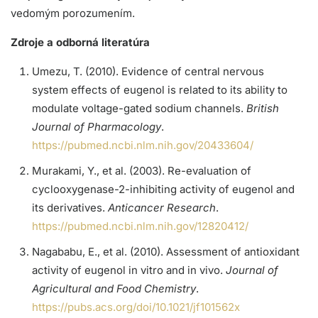
vedomým porozumením.
Zdroje a odborná literatúra
Umezu, T. (2010). Evidence of central nervous
system effects of eugenol is related to its ability to
modulate voltage-gated sodium channels.
British
Journal of Pharmacology
.
https://pubmed.ncbi.nlm.nih.gov/20433604/
Murakami, Y., et al. (2003). Re-evaluation of
cyclooxygenase-2-inhibiting activity of eugenol and
its derivatives.
Anticancer Research
.
https://pubmed.ncbi.nlm.nih.gov/12820412/
Nagababu, E., et al. (2010). Assessment of antioxidant
activity of eugenol in vitro and in vivo.
Journal of
Agricultural and Food Chemistry
.
https://pubs.acs.org/doi/10.1021/jf101562x