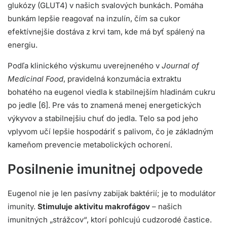
glukózy (GLUT4) v našich svalových bunkách. Pomáha
bunkám lepšie reagovať na inzulín, čím sa cukor
efektívnejšie dostáva z krvi tam, kde má byť spálený na
energiu.
Podľa klinického výskumu uverejneného v
Journal of
Medicinal Food
, pravidelná konzumácia extraktu
bohatého na eugenol viedla k stabilnejším hladinám cukru
po jedle [6]. Pre vás to znamená menej energetických
výkyvov a stabilnejšiu chuť do jedla. Telo sa pod jeho
vplyvom učí lepšie hospodáriť s palivom, čo je základným
kameňom prevencie metabolických ochorení.
Posilnenie imunitnej odpovede
Eugenol nie je len pasívny zabijak baktérií; je to modulátor
imunity.
Stimuluje aktivitu makrofágov
– našich
imunitných „strážcov“, ktorí pohlcujú cudzorodé častice.