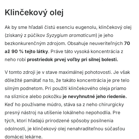
Klinčekový olej
Ak by sme hľadali čistú esenciu eugenolu, klinčekový olej
(získaný z púčikov
Syzygium aromaticum
) je jeho
bezkonkurenčným zdrojom. Obsahuje neuveriteľných
70
až 90 % tejto látky
. Práve táto vysoká koncentrácia z
neho robí
prostriedok prvej voľby pri silnej bolesti.
V tomto zdroji je v stave maximálnej pohotovosti. Je však
dôležité pamätať na to, že takáto koncentrácia je pre telo
silným podnetom. Pri použití klinčekového oleja priamo
na sliznice alebo pokožku
je nevyhnutné jeho riedenie.
Keď ho používame múdro, stáva sa z neho chirurgicky
presný nástroj na utíšenie lokálneho nepohodlia. Pre
tých, ktorí hľadajú prirodzené spôsoby posilnenia
odolnosti, je klinčekový olej nenahraditeľnou súčasťou
domácej lekárne.