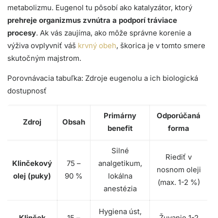
metabolizmu. Eugenol tu pôsobí ako katalyzátor, ktorý
prehreje organizmus zvnútra a podporí tráviace
procesy
. Ak vás zaujíma, ako môže správne korenie a
výživa ovplyvniť váš
krvný obeh
, škorica je v tomto smere
skutočným majstrom.
Porovnávacia tabuľka: Zdroje eugenolu a ich biologická
dostupnosť
Primárny
Odporúčaná
Zdroj
Obsah
benefit
forma
Silné
Riediť v
Klinčekový
75 –
analgetikum,
nosnom oleji
olej (puky)
90 %
lokálna
(max. 1-2 %)
anestézia
Hygiena úst,
Klinček
15 –
Žuvanie 1-2