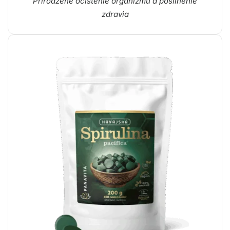
Prirodzené očistenie organizmu a posilnenie
zdravia