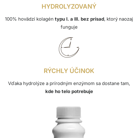
HYDROLYZOVANÝ
100% hovädzí kolagén
typu I. a III. bez prísad
, ktorý naozaj
funguje
RÝCHLY ÚČINOK
Vďaka hydrolýze a prírodným enzýmom sa dostane tam,
kde ho telo potrebuje