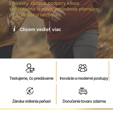
Efektívny spôsob podpory kĺbov,
spojivového tkaniva, omladenia starnúcej
pleti, vlasov a nechtov.
Chcem vedieť viac
Testujeme, čo predávame
Inovácie a moderné postupy
Záruka vrátenia peňazí
Doručenie tovaru zdarma