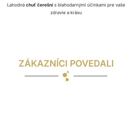
Lahodná
chuť čerešní
s blahodarnými účinkami pre vaše
zdravie a krásu
ZÁKAZNÍCI POVEDALI
Kamarát mi poradil PanaVita Collagen ™ s tým, že
pokiaľ nebudem ubúdajúci kolagén dopĺňať, môže
to mať následky na moje zdravie a moju pohyblivosť.
Aktívne športujem a moje zamestnanie si vyžaduje
značnú pohyblivosť a silu. Rozhodol som sa dať na