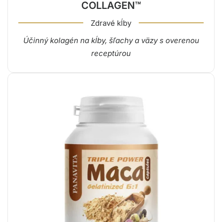
COLLAGEN™
Zdravé kĺby
Účinný kolagén na kĺby, šľachy a väzy s overenou
receptúrou