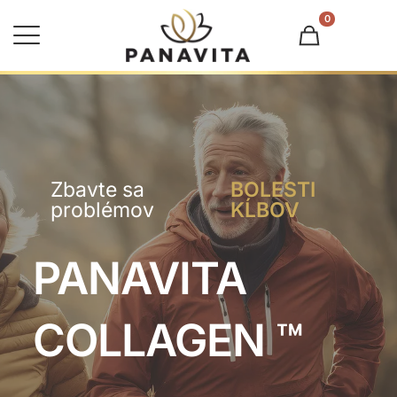
0
Zbavte sa
BOLESTI
problémov
KĹBOV
PANAVITA
COLLAGEN ™