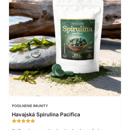
POSILNENIE IMUNITY
Havajská Spirulina Pacifica
Hodnotenie
16