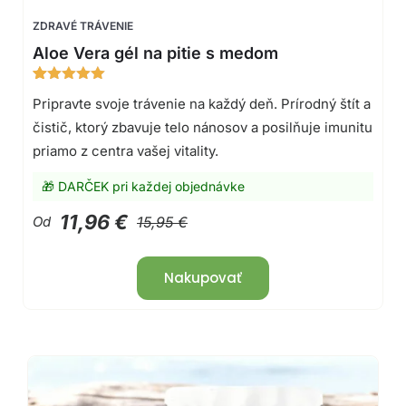
ZDRAVÉ TRÁVENIE
Aloe Vera gél na pitie s medom
Hodnotenie
32
Pripravte svoje trávenie na každý deň. Prírodný štít a
4.97
z 5
na základe
čistič, ktorý zbavuje telo nánosov a posilňuje imunitu
zákazníckych
recenzií
priamo z centra vašej vitality.
🎁 DARČEK pri každej objednávke
11,96 €
Od
15,95 €
Nakupovať