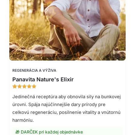
REGENERÁCIA A VÝŽIVA
Panavita Nature's Elixir
Hodnotenie
16
Jedinečná receptúra aby obnovila sily na bunkovej
5.00
z 5
na základe
úrovni. Spája najúčinnejšie dary prírody pre
zákazníckych
recenzií
celkovú regeneráciu, posilnenie vitality a vnútornú
harmóniu.
🎁 DARČEK pri každej objednávke