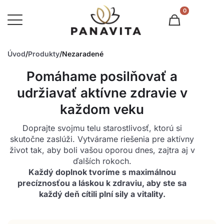
0
Úvod
/
Produkty
/
Nezaradené
Pomáhame posilňovať a
udržiavať aktívne zdravie v
každom veku
​Doprajte svojmu telu starostlivosť, ktorú si
skutočne zaslúži. Vytvárame riešenia pre aktívny
život tak, aby boli vašou oporou dnes, zajtra aj v
ďalších rokoch.
​Každý doplnok tvoríme s maximálnou
precíznosťou a láskou k zdraviu, aby ste sa
každý deň cítili plní sily a vitality.