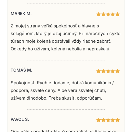
MAREK M.
16
Hodnotenie
5.00
z 5
Z mojej strany veľká spokojnosť a hlavne s
na základe
kolagénom, ktorý je ozaj účinný. Pri náročných cyklo
zákazníckych
recenzií
túrach moje kolená dostávali vždy riadne zabrať.
Odkedy ho užívam, kolená nebolia a nepraskajú.
TOMÁŠ M.
16
Hodnotenie
5.00
z 5
Spokojnosť. Rýchle dodanie, dobrá komunikácia /
na základe
podpora, skvelé ceny. Aloe vera skvelej chuti,
zákazníckych
recenzií
užívam dlhodobo. Treba skúsiť, odporúčam.
PAVOL S.
16
Hodnotenie
5.00
z 5
Originálne produkty, ktoré som zatiaľ na Slovensku