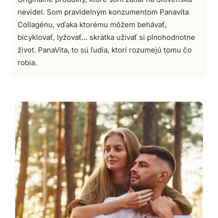
na základe
nevidel. Som pravidelným konzumentom Panavita
zákazníckych
recenzií
Collagénu, vďaka ktorému môžem behávať,
bicyklovať, lyžovať... skrátka užívať si plnohodnotne
život. PanaVita, to sú ľudia, ktorí rozumejú tomu čo
robia.