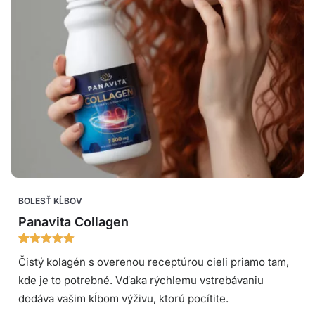
BOLESŤ KĹBOV
Panavita Collagen
Hodnotenie
32
Čistý kolagén s overenou receptúrou cieli priamo tam,
4.97
z 5
na základe
kde je to potrebné. Vďaka rýchlemu vstrebávaniu
zákazníckych
recenzií
dodáva vašim kĺbom výživu, ktorú pocítite.