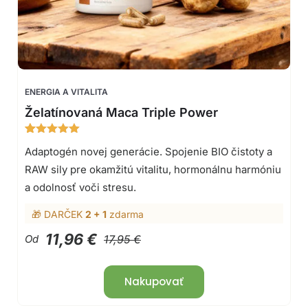
ENERGIA A VITALITA
Želatínovaná Maca Triple Power
Hodnotenie
32
Adaptogén novej generácie. Spojenie BIO čistoty a
4.97
z 5
na základe
RAW sily pre okamžitú vitalitu, hormonálnu harmóniu
zákazníckych
recenzií
a odolnosť voči stresu.
🎁 DARČEK
2 + 1
zdarma
11,96 €
Od
17,95 €
Nakupovať