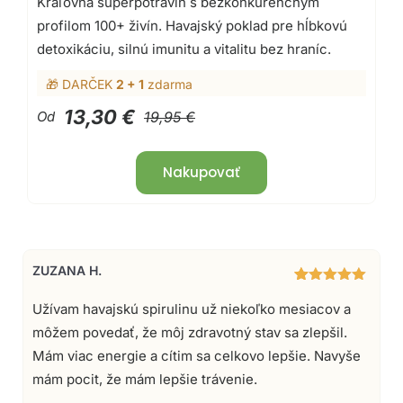
Kráľovná superpotravín s bezkonkurenčným
5.00
z 5
na základe
profilom 100+ živín. Havajský poklad pre hĺbkovú
zákazníckych
recenzií
detoxikáciu, silnú imunitu a vitalitu bez hraníc.
🎁 DARČEK
2 + 1
zdarma
13,30 €
Od
19,95 €
Nakupovať
ZUZANA H.
16
Hodnotenie
5.00
z 5
Užívam havajskú spirulinu už niekoľko mesiacov a
na základe
môžem povedať, že môj zdravotný stav sa zlepšil.
zákazníckych
recenzií
Mám viac energie a cítim sa celkovo lepšie. Navyše
mám pocit, že mám lepšie trávenie.