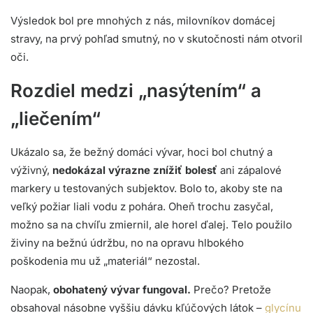
Výsledok bol pre mnohých z nás, milovníkov domácej
stravy, na prvý pohľad smutný, no v skutočnosti nám otvoril
oči.
Rozdiel medzi „nasýtením“ a
„liečením“
Ukázalo sa, že bežný domáci vývar, hoci bol chutný a
výživný,
nedokázal výrazne znížiť bolesť
ani zápalové
markery u testovaných subjektov. Bolo to, akoby ste na
veľký požiar liali vodu z pohára. Oheň trochu zasyčal,
možno sa na chvíľu zmiernil, ale horel ďalej. Telo použilo
živiny na bežnú údržbu, no na opravu hlbokého
poškodenia mu už „materiál“ nezostal.
Naopak,
obohatený vývar fungoval.
Prečo? Pretože
obsahoval násobne vyššiu dávku kľúčových látok –
glycínu