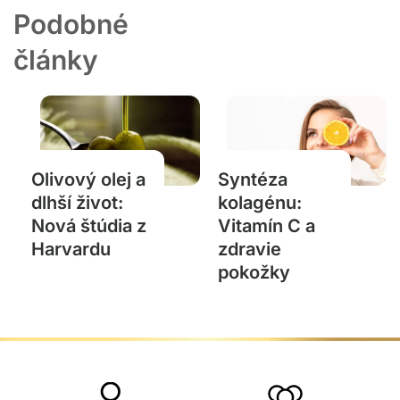
Podobné
články
Olivový olej a
Syntéza
dlhší život:
kolagénu:
Nová štúdia z
Vitamín C a
Harvardu
zdravie
pokožky