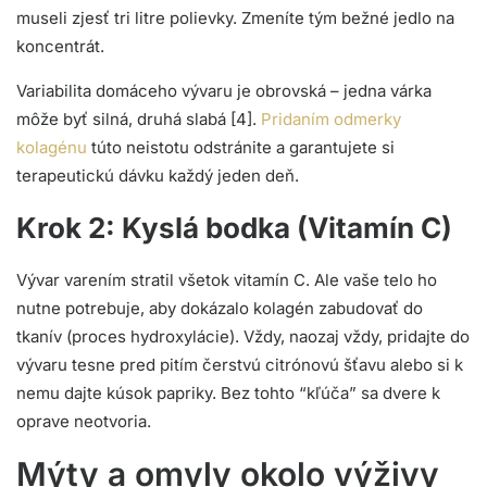
museli zjesť tri litre polievky. Zmeníte tým bežné jedlo na
koncentrát.
Variabilita domáceho vývaru je obrovská – jedna várka
môže byť silná, druhá slabá [4].
Pridaním odmerky
kolagénu
túto neistotu odstránite a garantujete si
terapeutickú dávku každý jeden deň.
Krok 2: Kyslá bodka (Vitamín C)
Vývar varením stratil všetok vitamín C. Ale vaše telo ho
nutne potrebuje, aby dokázalo kolagén zabudovať do
tkanív (proces hydroxylácie). Vždy, naozaj vždy, pridajte do
vývaru tesne pred pitím čerstvú citrónovú šťavu alebo si k
nemu dajte kúsok papriky. Bez tohto “kľúča” sa dvere k
oprave neotvoria.
Mýty a omyly okolo výživy