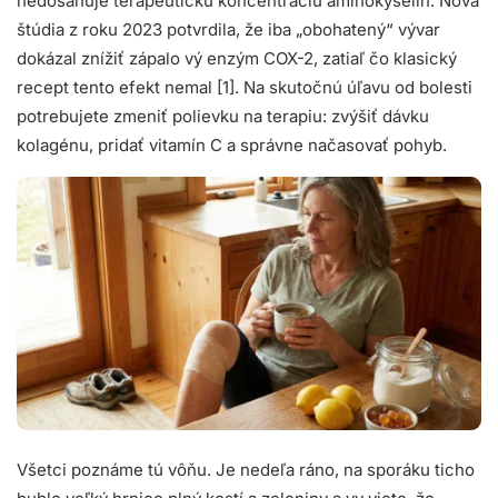
nedosahuje terapeutickú koncentráciu aminokyselín. Nová
štúdia z roku 2023 potvrdila, že iba „obohatený“ vývar
dokázal znížiť zápalo vý enzým COX-2, zatiaľ čo klasický
recept tento efekt nemal [1]. Na skutočnú úľavu od bolesti
potrebujete zmeniť polievku na terapiu: zvýšiť dávku
kolagénu, pridať vitamín C a správne načasovať pohyb.
Všetci poznáme tú vôňu. Je nedeľa ráno, na sporáku ticho