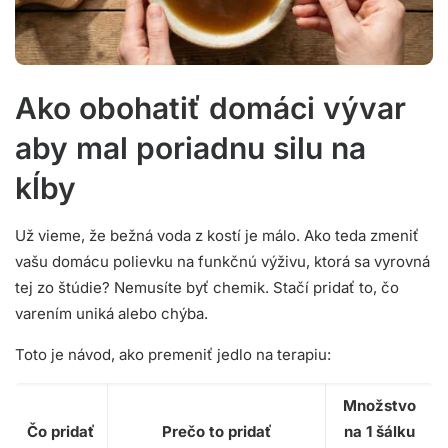
Ako obohatiť domáci vývar
aby mal poriadnu silu na
kĺby
Už vieme, že bežná voda z kostí je málo. Ako teda zmeniť
vašu domácu polievku na funkčnú výživu, ktorá sa vyrovná
tej zo štúdie? Nemusíte byť chemik. Stačí pridať to, čo
varením uniká alebo chýba.
Toto je návod, ako premeniť jedlo na terapiu:
Množstvo
Čo pridať
Prečo to pridať
na 1 šálku