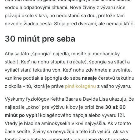
vodou a odpadovými látkami. Nové živiny z vývaru síce
plávajú okolo v krvi, no nedostanú sa dnu, pretože tam
nevedie žiadna cesta. Stoja pred dverami, ale nemajú kľúč.
30 minút pre seba
Aby sa táto „špongia“ najedla, musíte ju mechanicky
stlačiť. Keď na nohu stúpite (kráčate), špongia sa stlačí a
vytlačí starú tekutinu von. Keď nohu zdvihnete a uvoľníte,
vznikne podtlak a špongia do seba
nasaje
čerstvú tekutinu
z okolia – tú, ktorá je práve
plná kolagénu
z vášho vývaru.
Výskumy fyziológov Keitha Baara a Davida Lisa ukazujú, že
najlepšie „okno“ pre výživu kĺbov je približne
30 až 60
minút po vypití
kolagénového nápoja alebo vývaru [2].
Vtedy je hladina aminokyselín v krvi najvyššia. Ak v tomto
čase sedíte, živiny sa nevyužijú a telo ich vylúči. Ak sa v
tomto čase hýbete, pumpujete ich priamo do chrupavky.