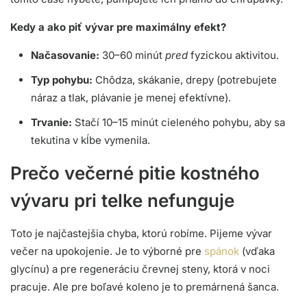
Kedy a ako piť vývar pre maximálny efekt?
Načasovanie:
30–60 minút
pred
fyzickou aktivitou.
Typ pohybu:
Chôdza, skákanie, drepy (potrebujete
náraz a tlak, plávanie je menej efektívne).
Trvanie:
Stačí 10–15 minút cieleného pohybu, aby sa
tekutina v kĺbe vymenila.
Prečo večerné pitie kostného
vývaru pri telke nefunguje
Toto je najčastejšia chyba, ktorú robíme. Pijeme vývar
večer na upokojenie. Je to výborné pre
spánok
(vďaka
glycínu) a pre regeneráciu črevnej steny, ktorá v noci
pracuje. Ale pre boľavé koleno je to premárnená šanca.