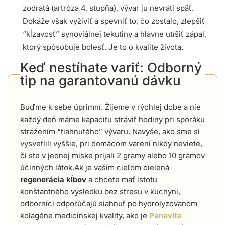
zodratá (artróza 4. stupňa), vývar ju nevráti späť.
Dokáže však vyživiť a spevniť to, čo zostalo, zlepšiť
“kĺzavosť” synoviálnej tekutiny a hlavne utíšiť zápal,
ktorý spôsobuje bolesť. Je to o kvalite života.
Keď nestíhate variť: Odborný
tip na garantovanú dávku
Buďme k sebe úprimní. Žijeme v rýchlej dobe a nie
každý deň máme kapacitu stráviť hodiny pri sporáku
strážením “tiahnutého” vývaru. Navyše, ako sme si
vysvetlili vyššie, pri domácom varení nikdy neviete,
či ste v jednej miske prijali 2 gramy alebo 10 gramov
účinných látok.Ak je vaším cieľom cielená
regenerácia kĺbov
a chcete mať istotu
konštantného výsledku bez stresu v kuchyni,
odborníci odporúčajú siahnuť po hydrolyzovanom
kolagéne medicínskej kvality, ako je
Panavita