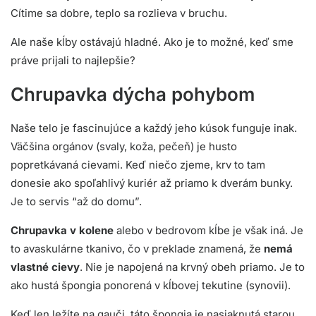
Cítime sa dobre, teplo sa rozlieva v bruchu.
Ale naše kĺby ostávajú hladné. Ako je to možné, keď sme
práve prijali to najlepšie?
Chrupavka dýcha pohybom
Naše telo je fascinujúce a každý jeho kúsok funguje inak.
Väčšina orgánov (svaly, koža, pečeň) je husto
popretkávaná cievami. Keď niečo zjeme, krv to tam
donesie ako spoľahlivý kuriér až priamo k dverám bunky.
Je to servis “až do domu”.
Chrupavka v kolene
alebo v bedrovom kĺbe je však iná. Je
to avaskulárne tkanivo, čo v preklade znamená, že
nemá
vlastné cievy
. Nie je napojená na krvný obeh priamo. Je to
ako hustá špongia ponorená v kĺbovej tekutine (synovii).
Keď len ležíte na gauči, táto špongia je nasiaknutá starou