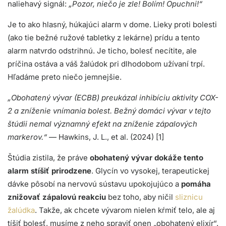
naliehavý signál:
„Pozor, niečo je zle! Bolím! Opuchni!“
Je to ako hlasný, húkajúci alarm v dome. Lieky proti bolesti
(ako tie bežné ružové tabletky z lekárne) prídu a tento
alarm natvrdo odstrihnú. Je ticho, bolesť necítite, ale
príčina ostáva a váš žalúdok pri dlhodobom užívaní trpí.
Hľadáme preto niečo jemnejšie.
„Obohatený vývar (ECBB) preukázal inhibíciu aktivity COX-
2 a zníženie vnímania bolest. Bežný domáci vývar v tejto
štúdii nemal významný efekt na zníženie zápalových
markerov.“
— Hawkins, J. L., et al. (2024) [1]
Štúdia zistila, že práve
obohatený vývar dokáže tento
alarm stíšiť prirodzene
. Glycín vo vysokej, terapeutickej
dávke pôsobí na nervovú sústavu upokojujúco a
pomáha
znižovať zápalovú reakciu
bez toho, aby ničil
sliznicu
žalúdka
. Takže, ak chcete vývarom nielen kŕmiť telo, ale aj
tíšiť bolesť, musíme z neho spraviť onen „obohatený elixír“.