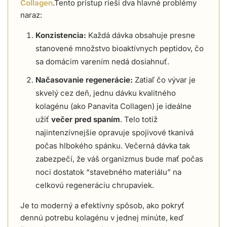
Collagen
.Tento prístup rieši dva hlavné problémy
naraz:
Konzistencia:
Každá dávka obsahuje presne
stanovené množstvo bioaktívnych peptidov, čo
sa domácim varením nedá dosiahnuť.
Načasovanie regenerácie:
Zatiaľ čo vývar je
skvelý cez deň, jednu dávku kvalitného
kolagénu (ako Panavita Collagen) je ideálne
užiť
večer pred spaním
. Telo totiž
najintenzívnejšie opravuje spojivové tkanivá
počas hlbokého spánku. Večerná dávka tak
zabezpečí, že váš organizmus bude mať počas
noci dostatok “stavebného materiálu” na
celkovú regeneráciu chrupaviek.
Je to moderný a efektívny spôsob, ako pokryť
dennú potrebu kolagénu v jednej minúte, keď