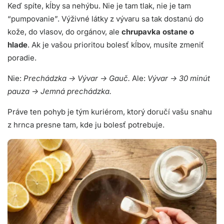
Keď spíte, kĺby sa nehýbu. Nie je tam tlak, nie je tam
“pumpovanie”. Výživné látky z vývaru sa tak dostanú do
kože, do vlasov, do orgánov, ale
chrupavka ostane o
hlade
. Ak je vašou prioritou bolesť kĺbov, musíte zmeniť
poradie.
Nie:
Prechádzka -> Vývar -> Gauč.
Ale:
Vývar -> 30 minút
pauza -> Jemná prechádzka.
Práve ten pohyb je tým kuriérom, ktorý doručí vašu snahu
z hrnca presne tam, kde ju bolesť potrebuje.