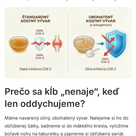
Prečo sa kĺb „nenaje“, keď
len oddychujeme?
Máme navarený silný, obohatený vývar. Nalejeme si ho do
obľúbenej šálky, sadneme si do mäkkého kresla, vyložíme
boľavé nohy na taburetku a zapneme si obľúbený seriál.