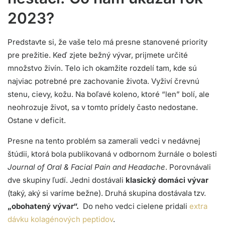
2023?
Predstavte si, že vaše telo má presne stanovené priority
pre prežitie. Keď zjete bežný vývar, prijmete určité
množstvo živín. Telo ich okamžite rozdelí tam, kde sú
najviac potrebné pre zachovanie života. Vyživí črevnú
stenu, cievy, kožu. Na boľavé koleno, ktoré “len” bolí, ale
neohrozuje život, sa v tomto prídely často nedostane.
Ostane v deficit.
Presne na tento problém sa zamerali vedci v nedávnej
štúdii, ktorá bola publikovaná v odbornom žurnále o bolesti
Journal of Oral & Facial Pain and Headache
. Porovnávali
dve skupiny ľudí. Jedni dostávali
klasický domáci vývar
(taký, aký si varíme bežne). Druhá skupina dostávala tzv.
„obohatený vývar“.
Do neho vedci cielene pridali
extra
dávku kolagénových peptidov
.