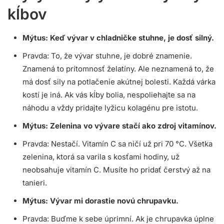
kĺbov
Mýtus: Keď vývar v chladničke stuhne, je dosť silný.
Pravda: To, že vývar stuhne, je dobré znamenie.
Znamená to prítomnosť želatíny. Ale neznamená to, že
má dosť sily na potlačenie akútnej bolesti. Každá várka
kostí je iná. Ak vás kĺby bolia, nespoliehajte sa na
náhodu a vždy pridajte lyžicu kolagénu pre istotu.
Mýtus: Zelenina vo vývare stačí ako zdroj vitamínov.
Pravda: Nestačí. Vitamín C sa ničí už pri 70 °C. Všetka
zelenina, ktorá sa varila s kosťami hodiny, už
neobsahuje vitamín C. Musíte ho pridať čerstvý až na
tanieri.
Mýtus: Vývar mi dorastie novú chrupavku.
Pravda: Buďme k sebe úprimní. Ak je chrupavka úplne