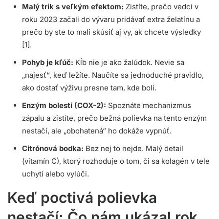
Malý trik s veľkým efektom:
Zistíte, prečo vedci v
roku 2023 začali do vývaru pridávať extra želatínu a
prečo by ste to mali skúsiť aj vy, ak chcete výsledky
[1].
Pohyb je kľúč:
Kĺb nie je ako žalúdok. Nevie sa
„najesť“, keď ležíte. Naučíte sa jednoduché pravidlo,
ako dostať výživu presne tam, kde bolí.
Enzým bolesti (COX-2):
Spoznáte mechanizmus
zápalu a zistíte, prečo bežná polievka na tento enzým
nestačí, ale „obohatená“ ho dokáže vypnúť.
Citrónová bodka:
Bez nej to nejde. Malý detail
(vitamín C), ktorý rozhoduje o tom, či sa kolagén v tele
uchytí alebo vylúči.
Keď poctivá polievka
nestačí: Čo nám ukázal rok