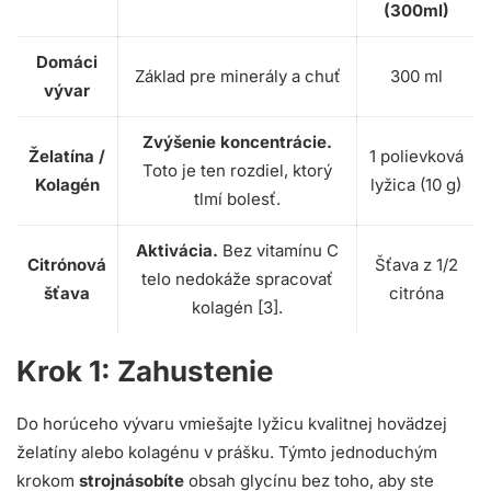
(300ml)
Domáci
Základ pre minerály a chuť
300 ml
vývar
Zvýšenie koncentrácie.
Želatína /
1 polievková
Toto je ten rozdiel, ktorý
Kolagén
lyžica (10 g)
tlmí bolesť.
Aktivácia.
Bez vitamínu C
Citrónová
Šťava z 1/2
telo nedokáže spracovať
šťava
citróna
kolagén [3].
Krok 1: Zahustenie
Do horúceho vývaru vmiešajte lyžicu kvalitnej hovädzej
želatíny alebo kolagénu v prášku. Týmto jednoduchým
krokom
strojnásobíte
obsah glycínu bez toho, aby ste