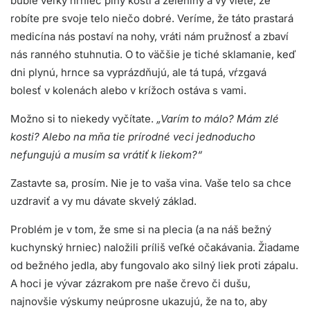
buble veľký hrniec plný kostí a zeleniny a vy viete, že
robíte pre svoje telo niečo dobré. Veríme, že táto prastará
medicína nás postaví na nohy, vráti nám pružnosť a zbaví
nás ranného stuhnutia. O to väčšie je tiché sklamanie, keď
dni plynú, hrnce sa vyprázdňujú, ale tá tupá, vŕzgavá
bolesť v kolenách alebo v krížoch ostáva s vami.
Možno si to niekedy vyčítate.
„Varím to málo? Mám zlé
kosti? Alebo na mňa tie prírodné veci jednoducho
nefungujú a musím sa vrátiť k liekom?“
Zastavte sa, prosím. Nie je to vaša vina. Vaše telo sa chce
uzdraviť a vy mu dávate skvelý základ.
Problém je v tom, že sme si na plecia (a na náš bežný
kuchynský hrniec) naložili príliš veľké očakávania. Žiadame
od bežného jedla, aby fungovalo ako silný liek proti zápalu.
A hoci je vývar zázrakom pre naše črevo či dušu,
najnovšie výskumy neúprosne ukazujú, že na to, aby