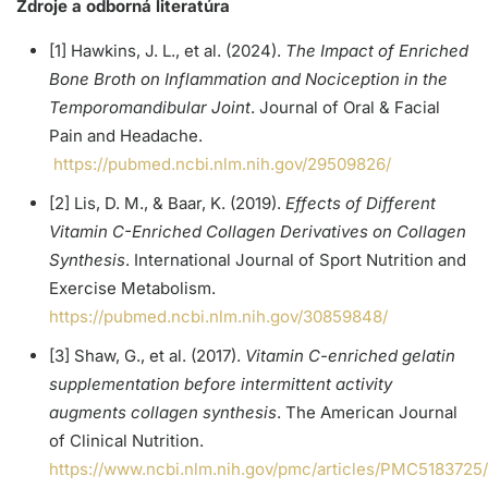
Zdroje a odborná literatúra
[1] Hawkins, J. L., et al. (2024).
The Impact of Enriched
Bone Broth on Inflammation and Nociception in the
Temporomandibular Joint
. Journal of Oral & Facial
Pain and Headache.
https://pubmed.ncbi.nlm.nih.gov/29509826/
[2] Lis, D. M., & Baar, K. (2019).
Effects of Different
Vitamin C-Enriched Collagen Derivatives on Collagen
Synthesis
. International Journal of Sport Nutrition and
Exercise Metabolism.
https://pubmed.ncbi.nlm.nih.gov/30859848/
[3] Shaw, G., et al. (2017).
Vitamin C-enriched gelatin
supplementation before intermittent activity
augments collagen synthesis
. The American Journal
of Clinical Nutrition.
https://www.ncbi.nlm.nih.gov/pmc/articles/PMC5183725/