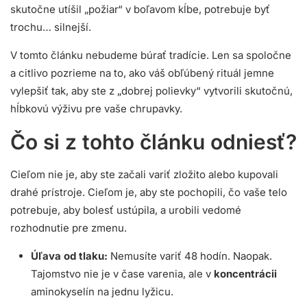
skutočne utíšil „požiar“ v boľavom kĺbe, potrebuje byť
trochu… silnejší.
V tomto článku nebudeme búrať tradície. Len sa spoločne
a citlivo pozrieme na to, ako váš obľúbený rituál jemne
vylepšiť tak, aby ste z „dobrej polievky“ vytvorili skutočnú,
hĺbkovú výživu pre vaše chrupavky.
Čo si z tohto článku odniesť?
Cieľom nie je, aby ste začali variť zložito alebo kupovali
drahé prístroje. Cieľom je, aby ste pochopili, čo vaše telo
potrebuje, aby bolesť ustúpila, a urobili vedomé
rozhodnutie pre zmenu.
Úľava od tlaku:
Nemusíte variť 48 hodín. Naopak.
Tajomstvo nie je v čase varenia, ale v
koncentrácii
aminokyselín na jednu lyžicu.