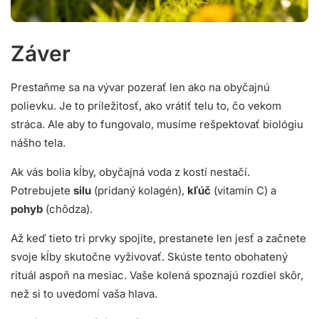
Záver
Prestaňme sa na vývar pozerať len ako na obyčajnú
polievku. Je to príležitosť, ako vrátiť telu to, čo vekom
stráca. Ale aby to fungovalo, musíme rešpektovať biológiu
nášho tela.
Ak vás bolia kĺby, obyčajná voda z kostí nestačí.
Potrebujete
silu
(pridaný kolagén),
kľúč
(vitamín C) a
pohyb
(chôdza).
Až keď tieto tri prvky spojíte, prestanete len jesť a začnete
svoje kĺby skutočne vyživovať. Skúste tento obohatený
rituál aspoň na mesiac. Vaše kolená spoznajú rozdiel skôr,
než si to uvedomí vaša hlava.