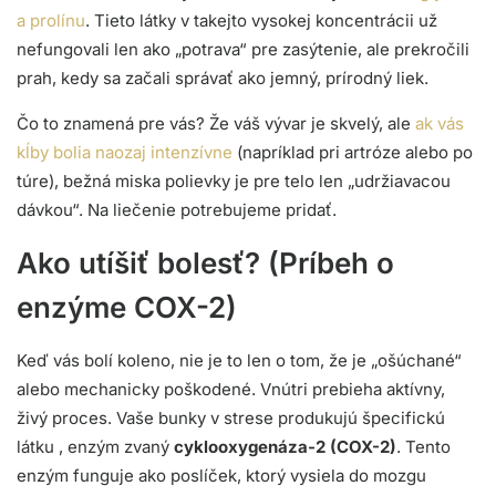
a prolínu
. Tieto látky v takejto vysokej koncentrácii už
nefungovali len ako „potrava“ pre zasýtenie, ale prekročili
prah, kedy sa začali správať ako jemný, prírodný liek.
Čo to znamená pre vás? Že váš vývar je skvelý, ale
ak vás
kĺby bolia naozaj intenzívne
(napríklad pri artróze alebo po
túre), bežná miska polievky je pre telo len „udržiavacou
dávkou“. Na liečenie potrebujeme pridať.
Ako utíšiť bolesť? (Príbeh o
enzýme COX-2)
Keď vás bolí koleno, nie je to len o tom, že je „ošúchané“
alebo mechanicky poškodené. Vnútri prebieha aktívny,
živý proces. Vaše bunky v strese produkujú špecifickú
látku , enzým zvaný
cyklooxygenáza-2 (COX-2)
. Tento
enzým funguje ako poslíček, ktorý vysiela do mozgu